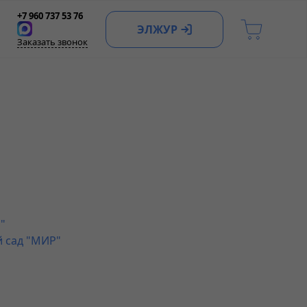
+7 960 737 53 76
ЭЛЖУР
Заказать звонок
"
й сад "МИР"