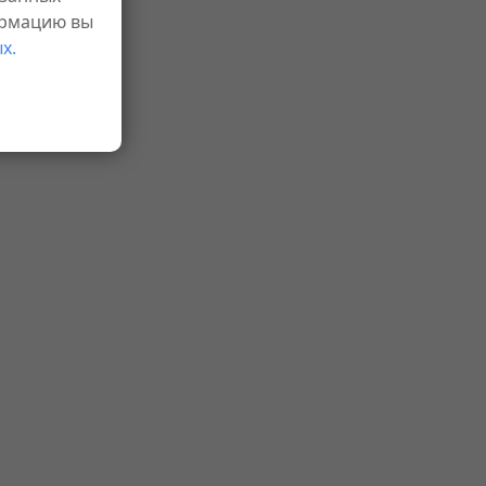
ормацию вы
х.