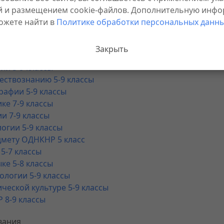
атике 5-6 классы
й и размещением cookie-файлов. Дополнительную инф
ре 7-9 классы
ожете найти в
Политике обработки персональных данны
трии 7-9 классы
ету «Вероятность и статистика» 7-9 классы
Закрыть
рматике 5-9 классы
ии 5-9 классы
ествознанию 5-9 классы
рафии 5-9 классы
ке 7-9 классы
и 7-9 классы
огии 5-9 классы
дмету ОДНКНР 5 класс
5-7 классы
ке 5-8 классы
ологии 5-9 классы
ческой культуре 5-9 классы
 8-9 классы
вания