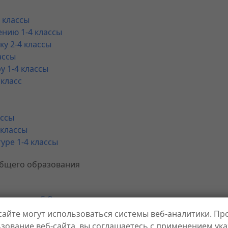
 классы
ению 1-4 классы
у 2-4 классы
ассы
 1-4 классы
класс
ассы
 классы
уре 1-4 классы
общего образования
ому языку 5-9 классы
атуре 5-9 классы
сайте могут использоваться системы веб-аналитики. П
ранному языку 5-9 классы
зование веб-сайта, вы соглашаетесь с применением ук