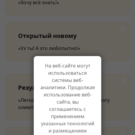
«Хочу всё знать!»
Открытый новому
«Ух ты! А это любопытно!»
На веб-сайте могут
использоваться
системы веб-
Результативный
аналитики. Продолжая
использование веб-
«Легко пишу контрольные, а ещё могу
сайта, вы
олимпиады!»
соглашаетесь с
применением
указанных технологий
и размещением