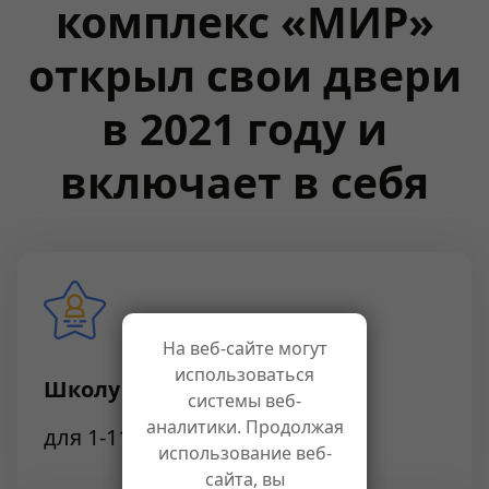
комплекс «МИР»
открыл свои двери
в 2021 году и
включает в себя
На веб-сайте могут
использоваться
Школу
системы веб-
аналитики. Продолжая
для 1-11 классов на 275 мест
использование веб-
сайта, вы