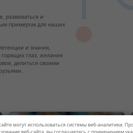
е, развиваться и
ным примером для наших
петенции и знания,
 горящих глаз, желания
овое, делиться своими
рузьями.
сайте могут использоваться системы веб-аналитики. П
зование веб-сайта, вы соглашаетесь с применением ук