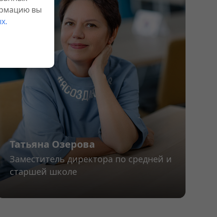
ормацию вы
х.
Татьяна Озерова
Заместитель директора по средней и
старшей школе