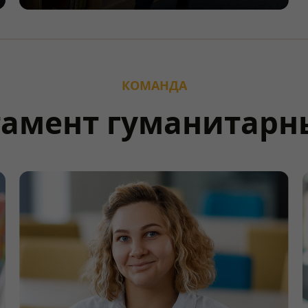
КОМАНДА
амент гуманитарн