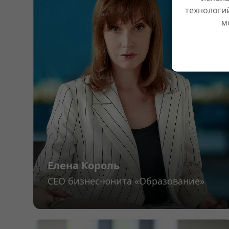
технологи
м
Елена Король
CEO бизнес-юнита «Образование»