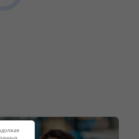
родолжая
азанных