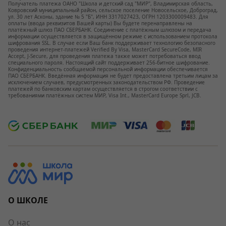
Получатель платежа ОАНО "Школа и детский сад "МИР", Владимирская область,
Ковровский муниципальный район, сельское поселение Новосельское, Доброград,
ул. 30 лет Асконы, здание № 5 "Б", ИНН 3317027423, ОГРН 1203300009483. Для
оплаты (ввода реквизитов Вашей карты) Вы будете перенаправлены на
платёжный шлюз ПАО СБЕРБАНК. Соединение с платёжным шлюзом и передача
информации осуществляется в защищённом режиме с использованием протокола
шифрования SSL. В случае если Ваш банк поддерживает технологию безопасного
проведения интернет-платежей Verified By Visa, MasterCard SecureCode, MIR
Accept, J-Secure, для проведения платежа также может потребоваться ввод
специального пароля. Настоящий сайт поддерживает 256-битное шифрование.
Конфиденциальность сообщаемой персональной информации обеспечивается
ПАО СБЕРБАНК. Введённая информация не будет предоставлена третьим лицам за
исключением случаев, предусмотренных законодательством РФ. Проведение
платежей по банковским картам осуществляется в строгом соответствии с
требованиями платёжных систем МИР, Visa Int., MasterCard Europe Sprl, JCB.
О ШКОЛЕ
О нас