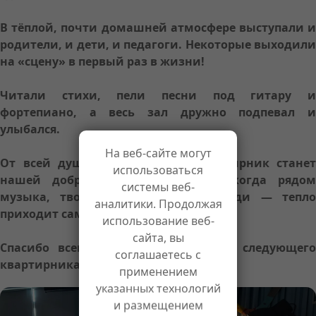
В тёплой, почти домашней атмосфере выступали и
родители, и дети, и педагоги. Некоторые выходили
на «сцену» в первый раз в жизни!
Читали стихи, пели песни под гитару и
фортепиано, а весь зал дружно подпевал и
улыбался.
На веб-сайте могут
От всей души надеемся, что квартирник станет
использоваться
нашей доброй традицией. Ведь когда рядом
системы веб-
музыка, творчество и близкие люди — тепло
аналитики. Продолжая
приходит само собой.
использование веб-
сайта, вы
Спасибо всем, кто был с нами. До следующего
соглашаетесь с
квартирника!
применением
указанных технологий
и размещением