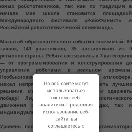
юных робототехников, так как по традиции в
начале мая школа становится площадкой
Международного фестиваля «РобоФинист» и
Российской робототехнической олимпиады.
Масштаб образовательного события значимый: 80
заявок, 149 участников, 35 наставников из 9
регионов страны. Ребята состязались в 7 категориях
— от программирования и конструирования до
управления роботами в реальном времени.
Необыкновенная интеллектуальная атмосфера,
На веб-сайте могут
накал напряжения - желание показать лучшие
использоваться
решения, максимальный результат и одержать
системы веб-
победу! Лидеры инженерного-технологического
аналитики. Продолжая
движения работали как в командах, так и
использование веб-
индивидуально.
сайта, вы
соглашаетесь с
Уровень подготовки в этом году организаторы