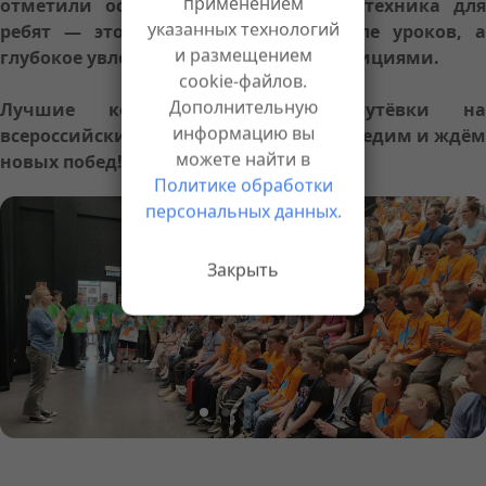
применением
отметили особо: видно, что робототехника для
указанных технологий
ребят — это не просто кружок после уроков, а
и размещением
глубокое увлечение с серьёзными амбициями.
cookie-файлов.
Дополнительную
Лучшие команды получили путёвки на
информацию вы
всероссийский этап. Так что болеем, следим и ждём
можете найти в
новых побед!
Политике обработки
персональных данных.
Закрыть