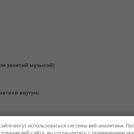
для занятий музыкой)
матики внутри)
сайте могут использоваться системы веб-аналитики. П
зование веб-сайта, вы соглашаетесь с применением ук