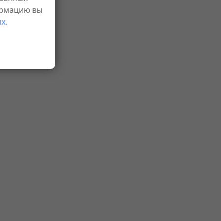
ормацию вы
х.