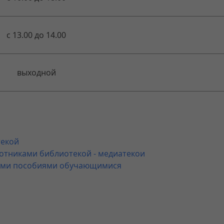
с 13.00 до 14.00
выходной
текой
тниками библиотекой - медиатекои
ными пособиями обучающимися