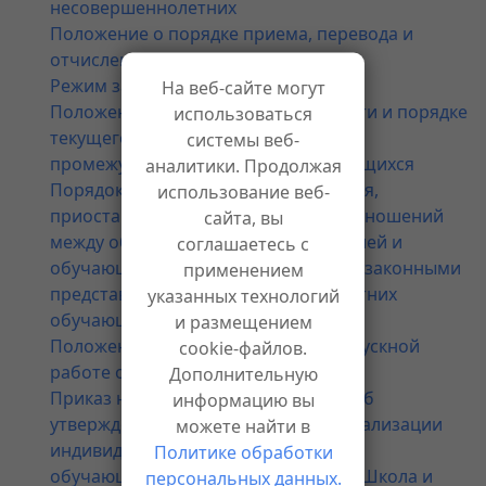
несовершеннолетних
Положение о порядке приема, перевода и
отчисления учащихся
Режим занятий обучающихся
На веб-сайте могут
Положение о формах, периодичности и порядке
использоваться
текущего контроля успеваемости и
системы веб-
промежуточной аттестации обучающихся
аналитики. Продолжая
Порядок оформления возникновения,
использование веб-
приостановления и прекращения отношений
сайта, вы
между образовательной организацией и
соглашаетесь с
обучающимися и (или) родителями (законными
применением
представителями) несовершеннолетних
указанных технологий
обучающихся
и размещением
Положение об индивидуальной выпускной
cookie-файлов.
работе обучающихся 10 11 класса
Дополнительную
Приказ на 2023-2024 учебный год «Об
информацию вы
утверждении дорожной карты по реализации
можете найти в
индивидуальной выпускной работы
Политике обработки
обучающихся 10-го класса в ОАНО «Школа и
персональных данных.