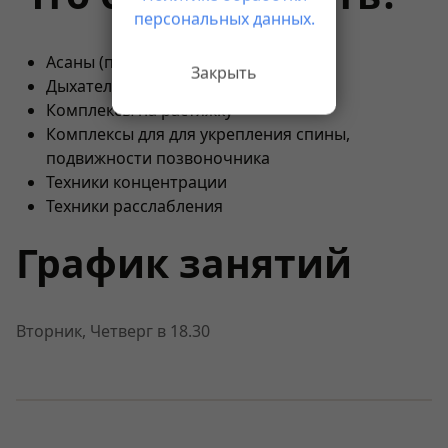
персональных данных.
Асаны (позы)
Закрыть
Дыхательные упражнения
Комплексы на растяжку
Комплексы для для укрепления спины,
подвижности позвоночника
Техники концентрации
Техники расслабления
График занятий
Вторник, Четверг в 18.30