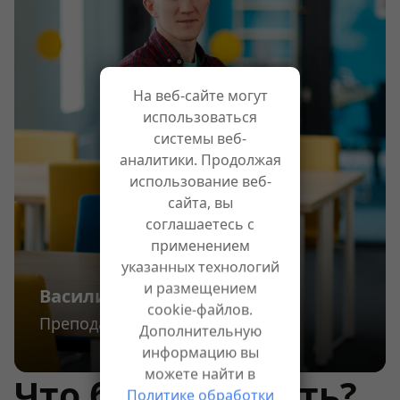
На веб-сайте могут
использоваться
системы веб-
аналитики. Продолжая
использование веб-
сайта, вы
соглашаетесь с
применением
указанных технологий
и размещением
Василий Уткин
cookie-файлов.
Преподаватель математики
Дополнительную
информацию вы
можете найти в
Что будем делать?
Политике обработки