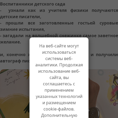
Воспитанники детского сада
- узнали как из учителя физики получаются
детские писатели,
- прошли все заготовленные гостьей суровые
зимние испытания,
- загадали на волшебной снежинке самое заветное
желание.
На веб-сайте могут
использоваться
и, конечно же, читали книги автора и получили
системы веб-
автограф писателя.
аналитики. Продолжая
использование веб-
сайта, вы
соглашаетесь с
применением
указанных технологий
и размещением
cookie-файлов.
Дополнительную