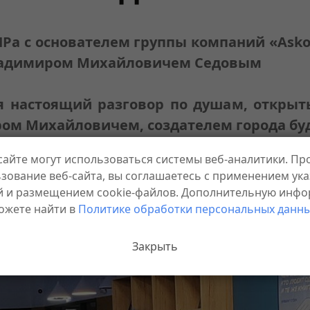
ИРа с основателем группы компаний «Asko
ладимиром Михайловичем Седовым
я настоящий разговор по душам, откры
ром Михайловичем, создателем города бу
сайте могут использоваться системы веб-аналитики. П
ли?
зование веб-сайта, вы соглашаетесь с применением ук
й и размещением cookie-файлов. Дополнительную инф
ожете найти в
Политике обработки персональных данны
Закрыть