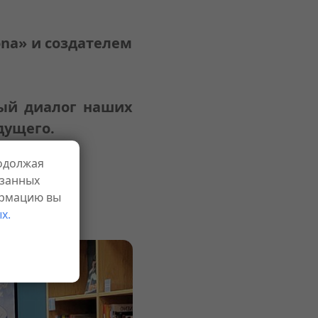
na» и создателем
тый диалог наших
дущего.
родолжая
азанных
ормацию вы
х.