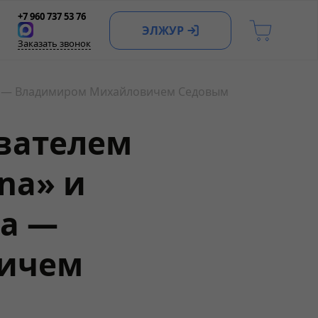
+7 960 737 53 76
ЭЛЖУР
Заказать звонок
да — Владимиром Михайловичем Седовым
ователем
na» и
да —
ичем