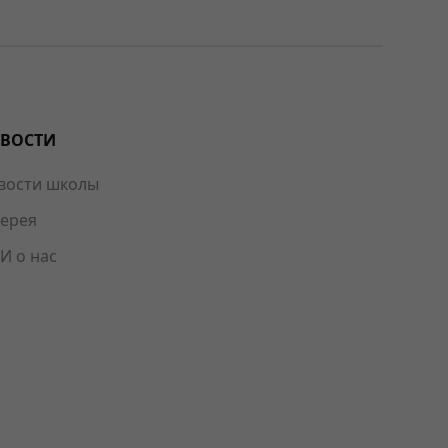
ВОСТИ
вости школы
лерея
И о нас