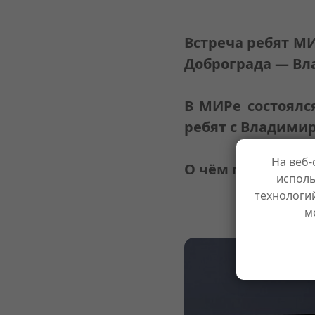
Встреча ребят М
Доброграда — В
В МИРе состоялс
ребят с Владими
На веб-
О чём мы говори
исполь
технологи
м