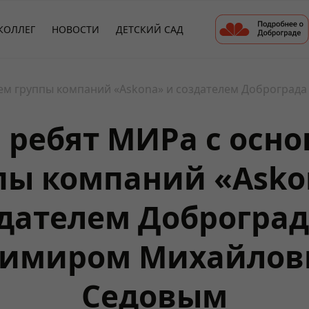
КОЛЛЕГ
НОВОСТИ
ДЕТСКИЙ САД
лем группы компаний «Askona» и создателем Доброгра
 ребят МИРа с осн
пы компаний «Asko
дателем Доброгра
димиром Михайлов
Седовым