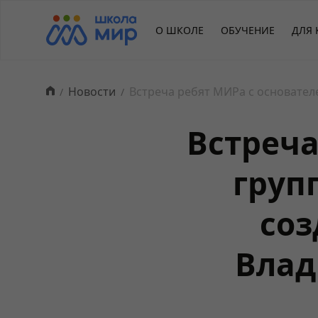
О ШКОЛЕ
ОБУЧЕНИЕ
ДЛЯ 
Новости
Встреча ребят МИРа с основате
Встреча
груп
соз
Вла