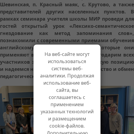
Шевинская, п. Красный маяк, с. Крутово, а также
представителей других населенных пунктов. В
рамках семинара учителя школы МИР проведи для
гостей открытый урок «Лексико-семантическое
гнездование как метод запоминания слов»,
познакомили с современными приемами обучения
английскому языку и методами, которые они
На веб-сайте могут
применяют в своей практике. Мы благодарим всех
использоваться
участников за активную педагогическую позицию
системы веб-
и надеемся на дальнейшее сотрудничество и обмен
аналитики. Продолжая
педагогическими идеями в будущем!
использование веб-
сайта, вы
соглашаетесь с
применением
указанных технологий
и размещением
cookie-файлов.
Дополнительную