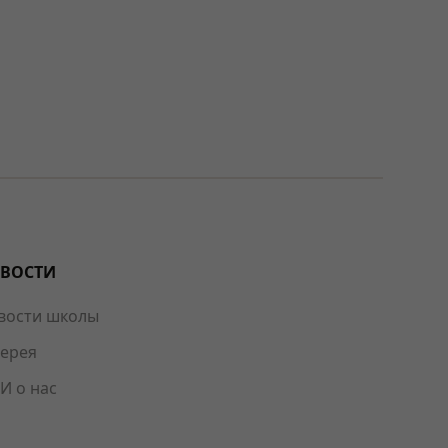
ВОСТИ
вости школы
лерея
И о нас