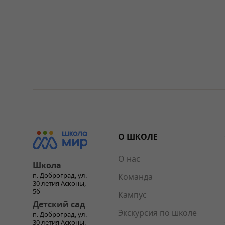
О ШКОЛЕ
О нас
Школа
п. Доброград, ул.
Команда
30 летия Асконы,
5б
Кампус
Детский сад
Экскурсия по школе
п. Доброград, ул.
30 летия Асконы,