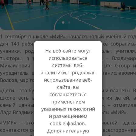
1 сентября в школе «МИР» начался новый учебный год
для 140 ребят. На торжественной линейке собрались
На веб-сайте могут
ученики, родители, администрация школы, учителя,
использоваться
тьюторы, а также приглашенные гости – Владимир
системы веб-
Михайлович Седов, основатель Askona Life Group и
аналитики. Продолжая
учредитель школы «МИР», и Сергей Станиславович
использование веб-
Волков, мэр города Доброград.
сайта, вы
«Дети – это будущее нашей страны, школы и планеты. В
соглашаетесь с
школе есть все возможности для развития детей, а
применением
самый ценный вклад вносят сами дети», – отметила
указанных технологий
Лада Владимировна Силина, директор школы «МИР».
и размещением
«МИР» – это школа больших возможностей, здесь
cookie-файлов.
сочетаются сильная академическая база, всестороннее
Дополнительную